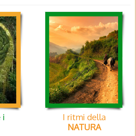
 i
I ritmi della
NATURA