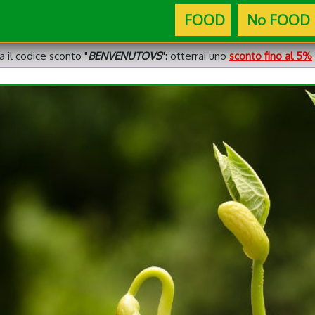
FOOD
No FOOD
za il codice sconto "
BENVENUTOVS
": otterrai uno
sconto fino al 5%