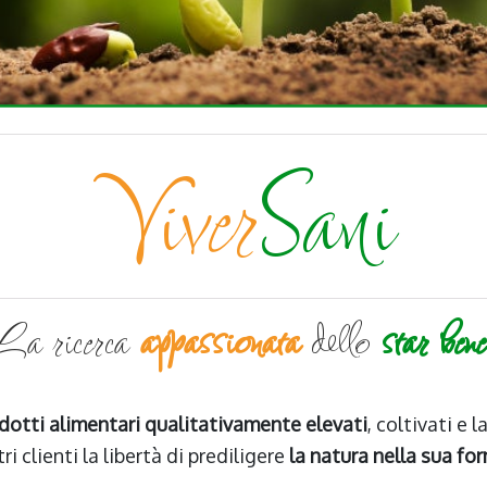
Viver
Sani
La ricerca
appassionata
dello
star bene
dotti alimentari qualitativamente elevati
, coltivati e 
ri clienti la libertà di prediligere
la natura nella sua fo