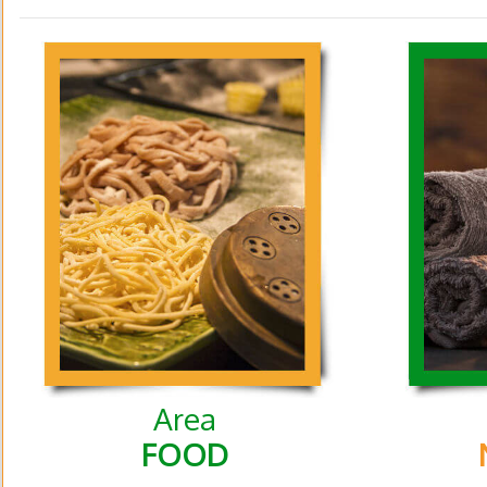
Area
FOOD