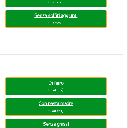
(
)
5 articoli
Senza solfiti aggiunti
(
)
5 articoli
Di farro
(
)
3 articoli
Con pasta madre
(
)
2 articoli
Senza grassi