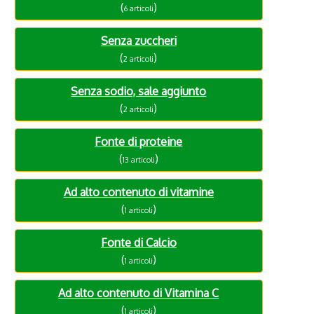
(
)
6 articoli
Senza zuccheri
(
)
2 articoli
Senza sodio, sale aggiunto
(
)
2 articoli
Fonte di proteine
(
)
13 articoli
Ad alto contenuto di vitamine
(
)
1 articoli
Fonte di Calcio
(
)
1 articoli
Ad alto contenuto di Vitamina C
(
)
1 articoli