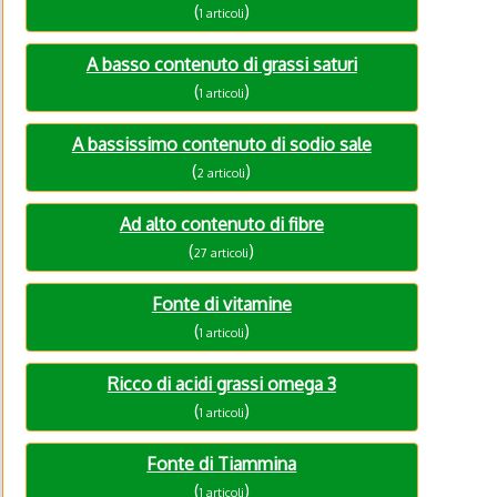
(
)
1 articoli
A basso contenuto di grassi saturi
(
)
1 articoli
A bassissimo contenuto di sodio sale
(
)
2 articoli
Ad alto contenuto di fibre
(
)
27 articoli
Fonte di vitamine
(
)
1 articoli
Ricco di acidi grassi omega 3
(
)
1 articoli
Fonte di Tiammina
(
)
1 articoli