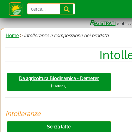
R
EGISTRATI
e utiliz
Home
>
Intolleranze e composizione dei prodotti
Intol
Da agricoltura Biodinamica - Demeter
(
)
2 articoli
Intolleranze
Senza latte