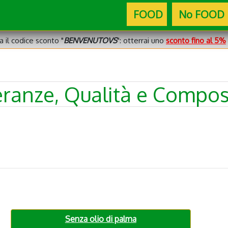
FOOD
No FOOD
za il codice sconto "
BENVENUTOVS
": otterrai uno
sconto fino al 5%
leranze, Qualità e Compos
Senza olio di palma