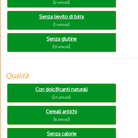
(
)
2 articoli
Senza lievito di birra
(
)
3 articoli
Senza glutine
(
)
51 articoli
Qualità
Con dolcificanti naturali
(
)
23 articoli
Cereali antichi
(
)
6 articoli
Senza calorie