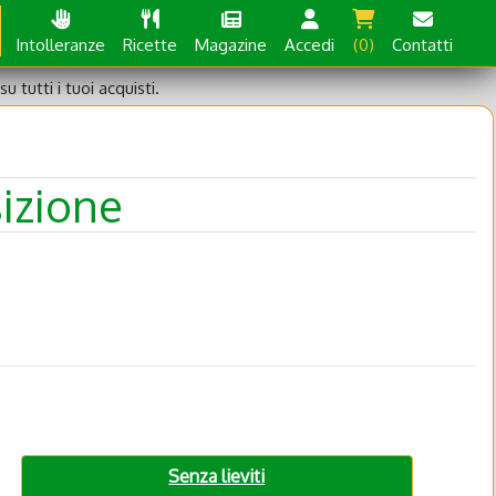
Intolleranze
Ricette
Magazine
Accedi
(0)
Contatti
su tutti i tuoi acquisti.
izione
Senza lieviti