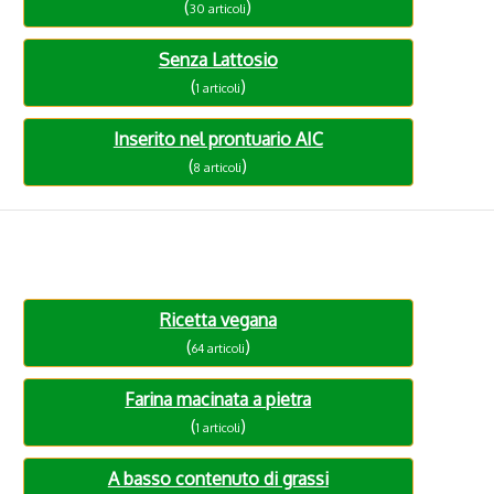
(
)
30 articoli
Senza Lattosio
(
)
1 articoli
Inserito nel prontuario AIC
(
)
8 articoli
Ricetta vegana
(
)
64 articoli
Farina macinata a pietra
(
)
1 articoli
A basso contenuto di grassi