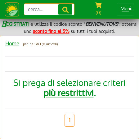
Menù
(0)
R
EGISTRATI
e utilizza il codice sconto "
BENVENUTOVS
": otterrai
uno
sconto fino al 5%
su tutti i tuoi acquisti.
Home
pagina 1 di 1 (0 articoli)
Si prega di selezionare criteri
più restrittivi
.
1