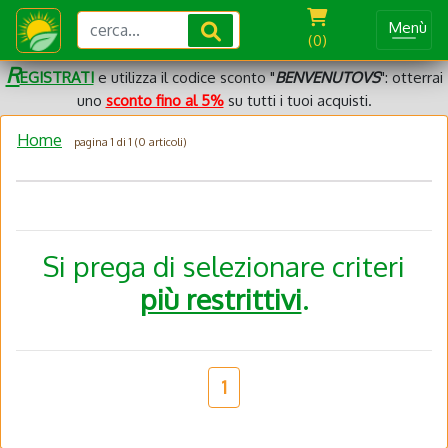
Menù
(0)
R
EGISTRATI
e utilizza il codice sconto "
BENVENUTOVS
": otterrai
uno
sconto fino al 5%
su tutti i tuoi acquisti.
Home
pagina 1 di 1 (0 articoli)
Si prega di selezionare criteri
più restrittivi
.
1